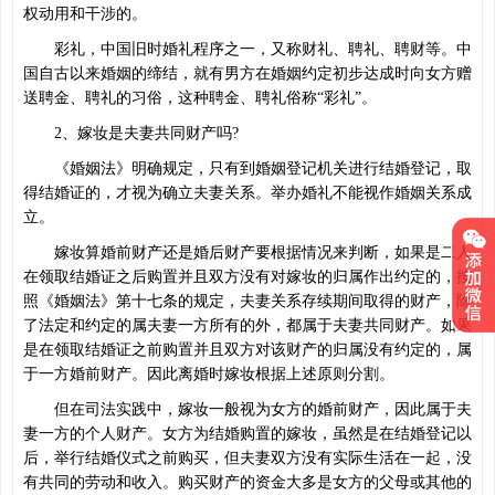
权动用和干涉的。
彩礼，中国旧时婚礼程序之一，又称财礼、聘礼、聘财等。中
国自古以来婚姻的缔结，就有男方在婚姻约定初步达成时向女方赠
送聘金、聘礼的习俗，这种聘金、聘礼俗称“彩礼”。
2、嫁妆是夫妻共同财产吗?
《婚姻法》明确规定，只有到婚姻登记机关进行结婚登记，取
得结婚证的，才视为确立夫妻关系。举办婚礼不能视作婚姻关系成
立。
嫁妆算婚前财产还是婚后财产要根据情况来判断，如果是二人
在领取结婚证之后购置并且双方没有对嫁妆的归属作出约定的，按
照《婚姻法》第十七条的规定，夫妻关系存续期间取得的财产，除
了法定和约定的属夫妻一方所有的外，都属于夫妻共同财产。如果
是在领取结婚证之前购置并且双方对该财产的归属没有约定的，属
于一方婚前财产。因此离婚时嫁妆根据上述原则分割。
但在司法实践中，嫁妆一般视为女方的婚前财产，因此属于夫
妻一方的个人财产。女方为结婚购置的嫁妆，虽然是在结婚登记以
后，举行结婚仪式之前购买，但夫妻双方没有实际生活在一起，没
有共同的劳动和收入。购买财产的资金大多是女方的父母或其他的