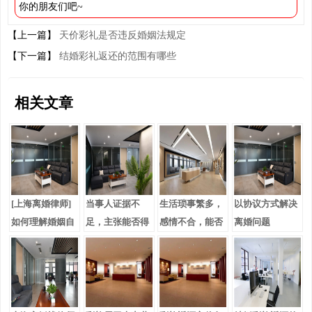
你的朋友们吧~
【上一篇】
天价彩礼是否违反婚姻法规定
【下一篇】
结婚彩礼返还的范围有哪些
相关文章
[上海离婚律师]
当事人证据不
生活琐事繁多，
以协议方式解决
如何理解婚姻自
足，主张能否得
感情不合，能否
离婚问题
由原则和离婚设
到支持
离婚？
定条件？