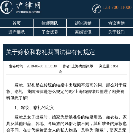
133-700-11000
首页
律师团队
诉讼离婚
协议离婚
遗产继承
子女抚养
离婚资讯
关于我们
关于嫁妆和彩礼我国法律有何规定
发布时间：2019-06-05 11:05:30
作者: 上海离婚律师
浏览量：951
次
嫁妆、彩礼是在传统的结婚中出现频率最高的词。那么对于嫁
妆、彩礼，我国法律是怎么规定的呢?上海婚姻律师整理了相关资
料供您了解!
1、嫁妆、彩礼的定义
嫁妆是女子出嫁时，娘家为新娘准备的结婚用品，如衣被、家
具及其他用品。各地、各民族的风俗习惯不同，其所准备的嫁妆也
会不同。在古代嫁妆是女人的私人物品，又称为“陪嫁”，婆家是无